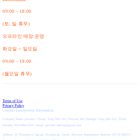
09:00 - 18:00
(토, 일 휴무)
오프라인 매장 운영
화요일 ~ 일요일
09:00 - 19:00
(월요일 휴무)
Terms of Use
Privacy Policy
Confirm Entrepreneur Information
Company Name: powders | Owner: Song Min Joo | Personal Info Manager: Song Min Joo | Phone
Number: 010-9966-9104 | Email: powders.official@gmail.com
Address: 24, Boramae-ro 5ga-gil, Dongjak-gu, Seoul | Business Registration Number:
447-61-00423
|