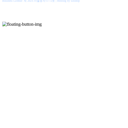
Business License:
제 2021-서울동작-1772호
| Hosting by sixshop