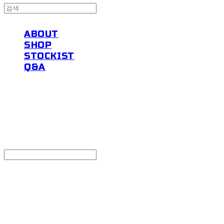
ABOUT
SHOP
STOCKIST
Q&A
powders
Search
검색
Log In
로그인
Cart
장바구니