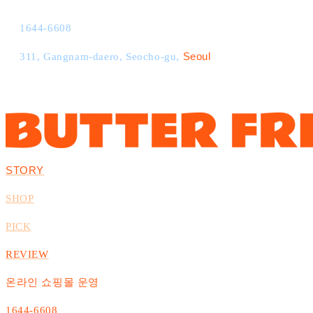
1644-6608
Seoul
311, Gangnam-daero, Seocho-gu,
STORY
SHOP
PICK
REVIEW
온라인 쇼핑몰 운영
1644-6608