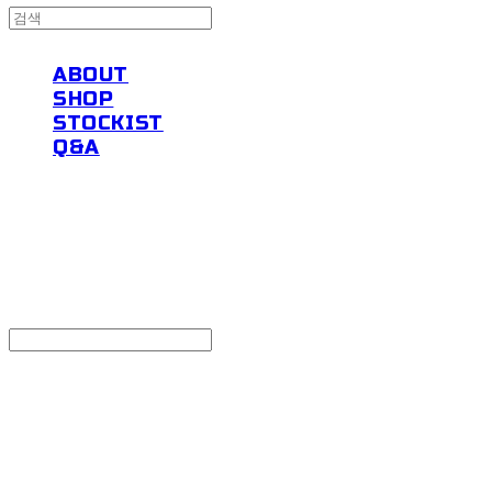
ABOUT
SHOP
STOCKIST
Q&A
powders
Search
검색
Log In
로그인
Cart
장바구니