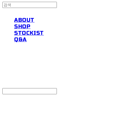
ABOUT
SHOP
STOCKIST
Q&A
powders
Search
검색
Log In
로그인
Cart
장바구니